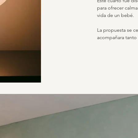
Este cuarto fue d
para ofrecer calma
vida de un bebé.
La propuesta se ce
acompañara tanto a